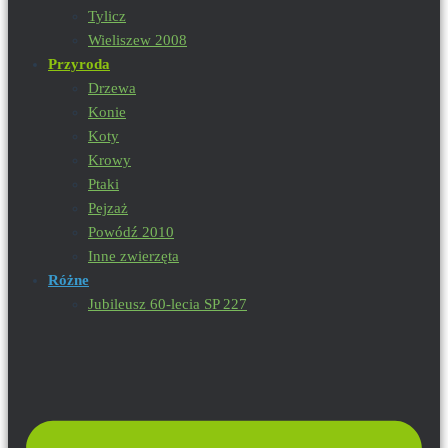
Tylicz
Wieliszew 2008
Przyroda
Drzewa
Konie
Koty
Krowy
Ptaki
Pejzaż
Powódź 2010
Inne zwierzęta
Różne
Jubileusz 60-lecia SP 227