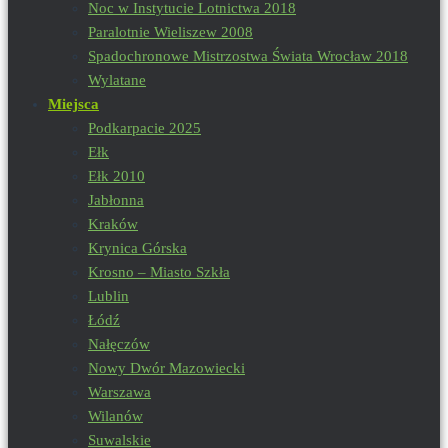
Noc w Instytucie Lotnictwa 2018
Paralotnie Wieliszew 2008
Spadochronowe Mistrzostwa Świata Wrocław 2018
Wylatane
Miejsca
Podkarpacie 2025
Ełk
Ełk 2010
Jabłonna
Kraków
Krynica Górska
Krosno – Miasto Szkła
Lublin
Łódź
Nałęczów
Nowy Dwór Mazowiecki
Warszawa
Wilanów
Suwalskie