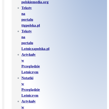
polskiemedia.org
Teksty
na
portalu
ttgpolska.pl
Teksty
na
portalu
Lotniczapolska.pl
Artykuły
w
Przeglądzie
Lotniczym
Notatki
w
Przeglądzie
Lotniczym
Artykuły
w