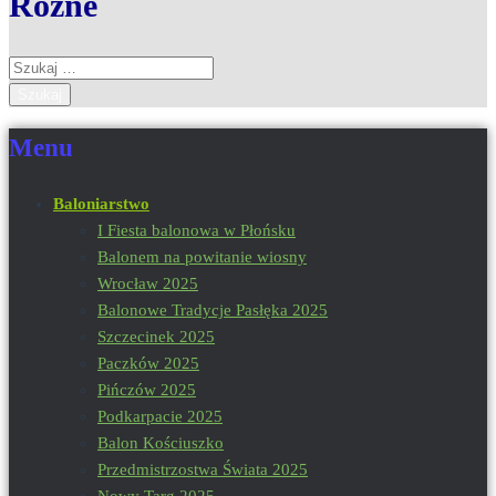
Różne
Szukaj:
Menu
Baloniarstwo
I Fiesta balonowa w Płońsku
Balonem na powitanie wiosny
Wrocław 2025
Balonowe Tradycje Pasłęka 2025
Szczecinek 2025
Paczków 2025
Pińczów 2025
Podkarpacie 2025
Balon Kościuszko
Przedmistrzostwa Świata 2025
Nowy Targ 2025