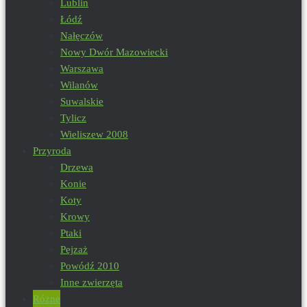
Lublin
Łódź
Nałęczów
Nowy Dwór Mazowiecki
Warszawa
Wilanów
Suwalskie
Tylicz
Wieliszew 2008
Przyroda
Drzewa
Konie
Koty
Krowy
Ptaki
Pejzaż
Powódź 2010
Inne zwierzęta
Różne