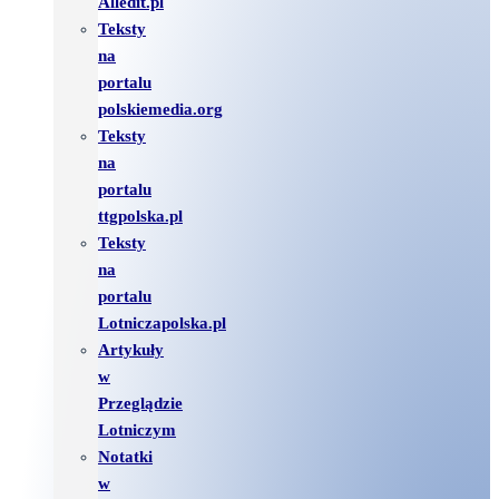
Alledit.pl
Teksty
na
portalu
polskiemedia.org
Teksty
na
portalu
ttgpolska.pl
Teksty
na
portalu
Lotniczapolska.pl
Artykuły
w
Przeglądzie
Lotniczym
Notatki
w