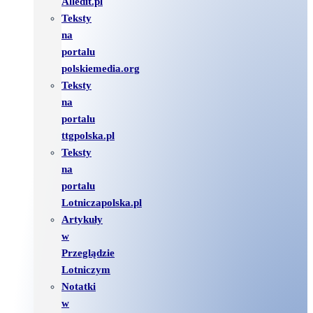
Alledit.pl
Teksty
na
portalu
polskiemedia.org
Teksty
na
portalu
ttgpolska.pl
Teksty
na
portalu
Lotniczapolska.pl
Artykuły
w
Przeglądzie
Lotniczym
Notatki
w