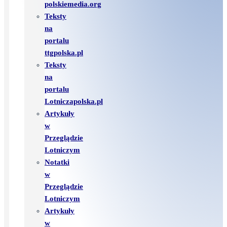
polskiemedia.org
Teksty
na
portalu
ttgpolska.pl
Teksty
na
portalu
Lotniczapolska.pl
Artykuły
w
Przeglądzie
Lotniczym
Notatki
w
Przeglądzie
Lotniczym
Artykuły
w