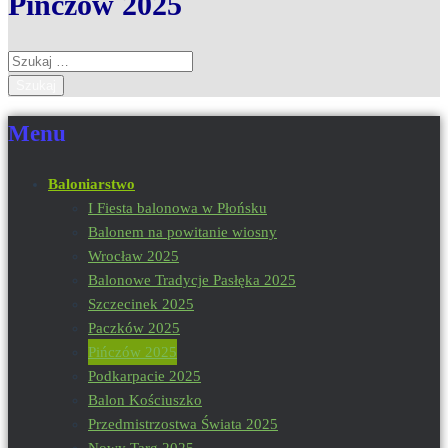
Pińczów 2025
Szukaj:
Menu
Baloniarstwo
I Fiesta balonowa w Płońsku
Balonem na powitanie wiosny
Wrocław 2025
Balonowe Tradycje Pasłęka 2025
Szczecinek 2025
Paczków 2025
Pińczów 2025
Podkarpacie 2025
Balon Kościuszko
Przedmistrzostwa Świata 2025
Nowy Targ 2025