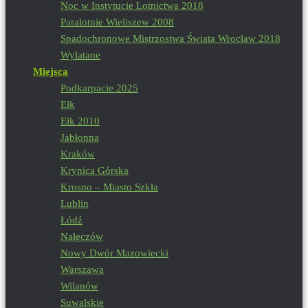
Noc w Instytucie Lotnictwa 2018
Paralotnie Wieliszew 2008
Spadochronowe Mistrzostwa Świata Wrocław 2018
Wylatane
Miejsca
Podkarpacie 2025
Ełk
Ełk 2010
Jabłonna
Kraków
Krynica Górska
Krosno – Miasto Szkła
Lublin
Łódź
Nałęczów
Nowy Dwór Mazowiecki
Warszawa
Wilanów
Suwalskie