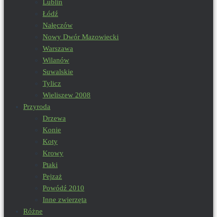
Lublin
Łódź
Nałęczów
Nowy Dwór Mazowiecki
Warszawa
Wilanów
Suwalskie
Tylicz
Wieliszew 2008
Przyroda
Drzewa
Konie
Koty
Krowy
Ptaki
Pejzaż
Powódź 2010
Inne zwierzęta
Różne