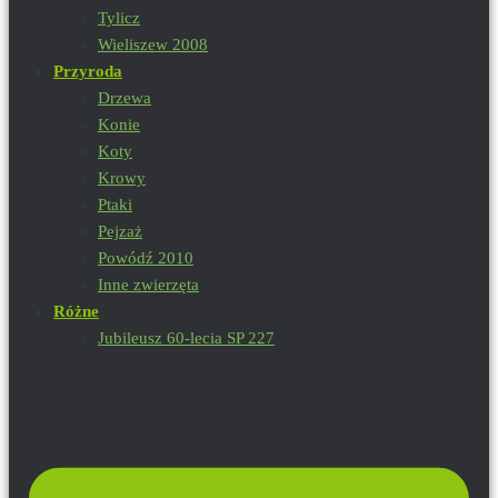
Tylicz
Wieliszew 2008
Przyroda
Drzewa
Konie
Koty
Krowy
Ptaki
Pejzaż
Powódź 2010
Inne zwierzęta
Różne
Jubileusz 60-lecia SP 227