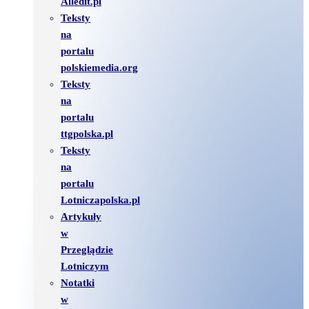
Alledit.pl
Teksty
na
portalu
polskiemedia.org
Teksty
na
portalu
ttgpolska.pl
Teksty
na
portalu
Lotniczapolska.pl
Artykuły
w
Przeglądzie
Lotniczym
Notatki
w