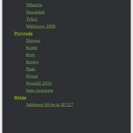
Wilanów
Suwalskie
Tylicz
Wieliszew 2008
Przyroda
Drzewa
Konie
Koty
Krowy
Ptaki
Pejzaż
Powódź 2010
Inne zwierzęta
Różne
Jubileusz 60-lecia SP 227