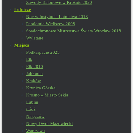
Zawody Balonowe w Krośnie 2020
Lotnicze
Noc w Instytucie Lotnictwa 2018
Paralotnie Wieliszew 2008
Spadochronowe Mistrzostwa Świata Wrocław 2018
Wylatane
Miejsca
Podkarpacie 2025
Ełk
Ełk 2010
Jabłonna
Kraków
Krynica Górska
Krosno – Miasto Szkła
Lublin
Łódź
Nałęczów
Nowy Dwór Mazowiecki
Warszawa