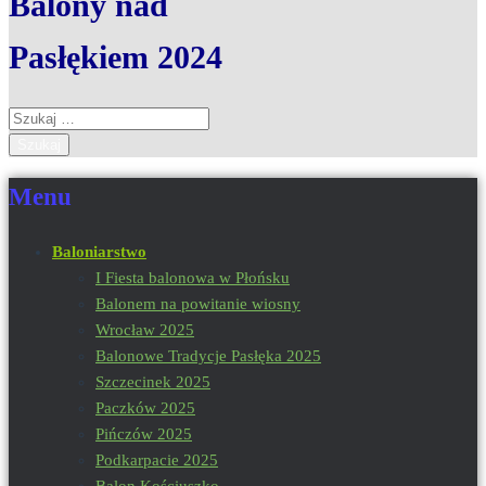
Balony nad
Pasłękiem 2024
Szukaj:
Menu
Baloniarstwo
I Fiesta balonowa w Płońsku
Balonem na powitanie wiosny
Wrocław 2025
Balonowe Tradycje Pasłęka 2025
Szczecinek 2025
Paczków 2025
Pińczów 2025
Podkarpacie 2025
Balon Kościuszko