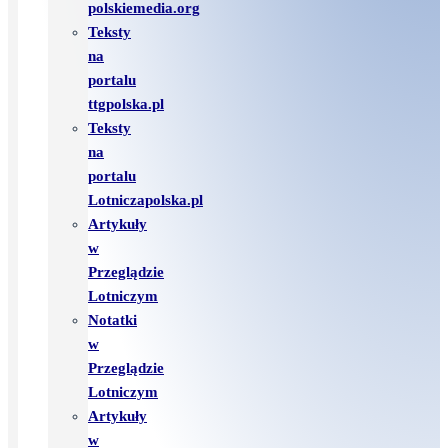
polskiemedia.org
Teksty
na
portalu
ttgpolska.pl
Teksty
na
portalu
Lotniczapolska.pl
Artykuły
w
Przeglądzie
Lotniczym
Notatki
w
Przeglądzie
Lotniczym
Artykuły
w