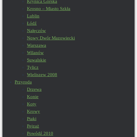
Krynica Górska
Krosno – Miasto Szkła
Lublin
Łódź
Nałęczów
Nowy Dwór Mazowiecki
Warszawa
Wilanów
Suwalskie
Tylicz
Wieliszew 2008
Przyroda
Drzewa
Konie
Koty
Krowy
Ptaki
Pejzaż
Powódź 2010