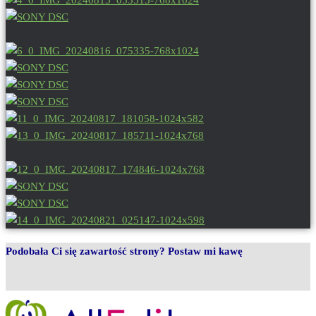
Podobała Ci się zawartość strony? Postaw mi kawę