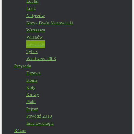
Lublin
Łódź
Nałęczów
Nowy Dwór Mazowiecki
Warszawa
Wilanów
Suwalskie
Tylicz
Wieliszew 2008
Przyroda
Drzewa
Konie
Koty
Krowy
Ptaki
Pejzaż
Powódź 2010
Inne zwierzęta
Różne