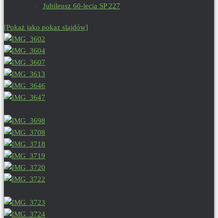
Jubileusz 60-lecia SP 227
[Pokaż jako pokaz slajdów]