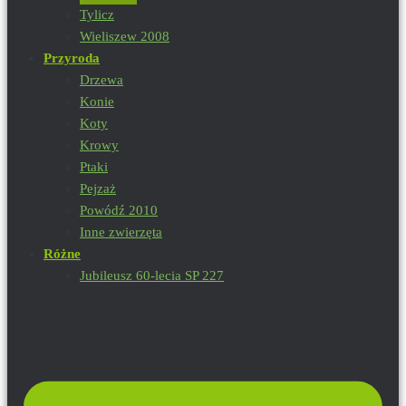
Tylicz
Wieliszew 2008
Przyroda
Drzewa
Konie
Koty
Krowy
Ptaki
Pejzaż
Powódź 2010
Inne zwierzęta
Różne
Jubileusz 60-lecia SP 227