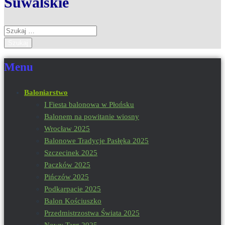
Suwalskie
Szukaj:
Menu
Baloniarstwo
I Fiesta balonowa w Płońsku
Balonem na powitanie wiosny
Wrocław 2025
Balonowe Tradycje Pasłęka 2025
Szczecinek 2025
Paczków 2025
Pińczów 2025
Podkarpacie 2025
Balon Kościuszko
Przedmistrzostwa Świata 2025
Nowy Targ 2025