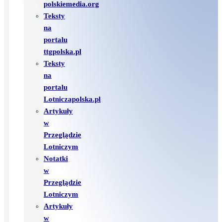
polskiemedia.org
Teksty
na
portalu
ttgpolska.pl
Teksty
na
portalu
Lotniczapolska.pl
Artykuły
w
Przeglądzie
Lotniczym
Notatki
w
Przeglądzie
Lotniczym
Artykuły
w