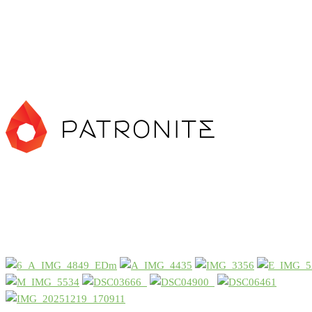
Jeżdżąc na wydarzenia, robiąc zdjęcia, pisząc artykuły, ponoszę
koszty związane z zakwaterowaniem, zakupem sprzętu,
opłaceniem serwera. Jeśli podobała Ci się treść tu zamieszczona,
możesz mnie wesprzeć klikając w poniższe linki:
Losowe foto