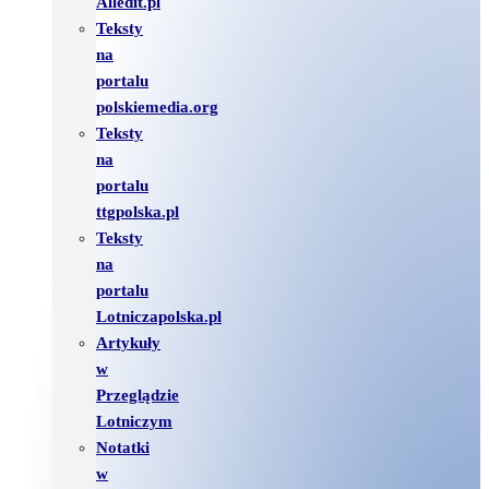
Alledit.pl
Teksty
na
portalu
polskiemedia.org
Teksty
na
portalu
ttgpolska.pl
Teksty
na
portalu
Lotniczapolska.pl
Artykuły
w
Przeglądzie
Lotniczym
Notatki
w