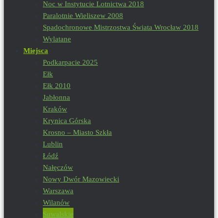
Noc w Instytucie Lotnictwa 2018
Paralotnie Wieliszew 2008
Spadochronowe Mistrzostwa Świata Wrocław 2018
Wylatane
Miejsca
Podkarpacie 2025
Ełk
Ełk 2010
Jabłonna
Kraków
Krynica Górska
Krosno – Miasto Szkła
Lublin
Łódź
Nałęczów
Nowy Dwór Mazowiecki
Warszawa
Wilanów
Suwalskie