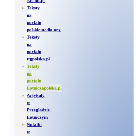
Alledit.pl
Teksty
na
portalu
polskiemedia.org
Teksty
na
portalu
ttgpolska.pl
Teksty
na
portalu
Lotniczapolska.pl
Artykuły
w
Przeglądzie
Lotniczym
Notatki
w