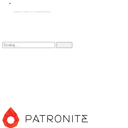
Polityka prywatności
Znajdź na stronie
Szukaj:
Możesz mnie wesprzeć
Jeżdżąc na wydarzenia, robiąc zdjęcia, pisząc artykuły, ponoszę
koszty związane z zakwaterowaniem, zakupem sprzętu,
opłaceniem serwera. Jeśli podobała Ci się treść tu zamieszczona,
możesz mnie wesprzeć klikając w poniższe linki: