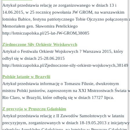
Artykuł przedstawia relację ze zorganizowanego w dniach 13 i
14.06.2015, w 25 rocznicę powołania JW GROM, na warszawskim
lotnisku Babice, festynu patriotycznego Tobie Ojczyzno połączonym 
Memoriałem gen. Sławomira Petelickiego
http://lotniczapolska.pl/25-lat-JW-GROM,38085
Zjednoczone Siły Orkiestr Wojskowych
Artykuł o Festiwalu Orkiestr Wojskowych ? Warszawa 2015, który
odbył się w dniach 25-28.06.2015
http://lotniczapolska.pl/Zjednoczone-sily-orkiestr-wojskowych,38149
Polskie latanie w Brazylii
Artykuł przedstawia informację o Tomaszu Filusie, dwukrotnym
mistrzu Polski juniorów, zaproszonym na XXI Mistrzostwach Świata 
Rio Claro, w Brazylii, które odbędą się w dniach 17?27 lipca.
Z precyzją w Pruszczu Gdańskim
Artykuł przedstawia relację z II Zawodów Samolotowych w lataniu
precyzyjnym, zorganizowanych w dniach 18-19.05.2013 z inicjatywy
członków Aeroklubu Gdańskiego, na lotnisku w Pruszczu Gdańskim