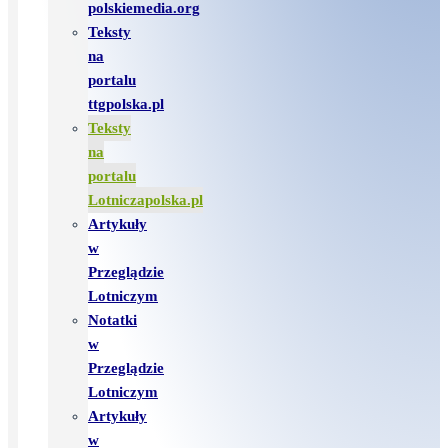
polskiemedia.org
Teksty
na
portalu
ttgpolska.pl
Teksty
na
portalu
Lotniczapolska.pl
Artykuły
w
Przeglądzie
Lotniczym
Notatki
w
Przeglądzie
Lotniczym
Artykuły
w