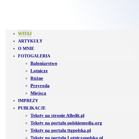
WITAJ
ARTYKUŁY
O MNIE
FOTOGALERIA
Baloniarstwo
Lotnicze
Różne
Przyroda
Miejsca
IMPREZY
PUBLIKACJE
Teksty na stronie Alledit.pl
Teksty na portalu polskiemedia.org
Teksty na portalu ttgpolska.pl
Teksty na portalu Lotniczapolska.pl