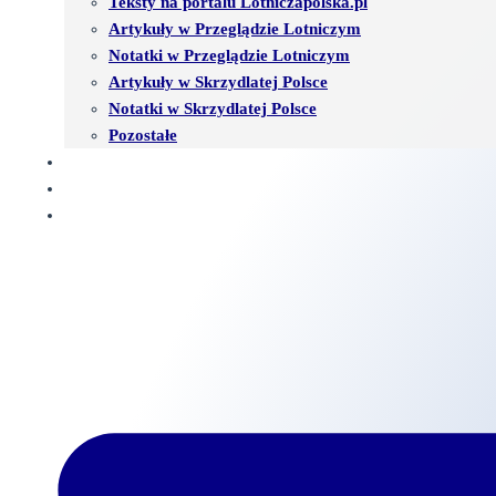
Teksty na portalu Lotniczapolska.pl
Artykuły w Przeglądzie Lotniczym
Notatki w Przeglądzie Lotniczym
Artykuły w Skrzydlatej Polsce
Notatki w Skrzydlatej Polsce
Pozostałe
KSIĘGA GOŚCI
WSPÓŁPRACA
KONTAKT