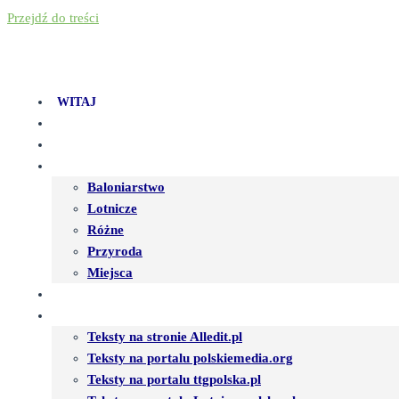
Przejdź do treści
WITAJ
ARTYKUŁY
O MNIE
FOTOGALERIA
Baloniarstwo
Lotnicze
Różne
Przyroda
Miejsca
IMPREZY
PUBLIKACJE
Teksty na stronie Alledit.pl
Teksty na portalu polskiemedia.org
Teksty na portalu ttgpolska.pl