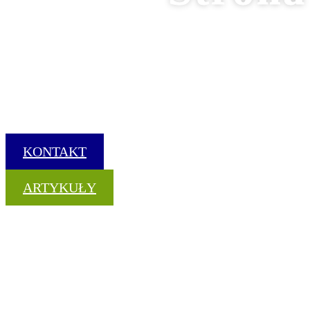
turysty
Spełniaj ma
Strona o sporcie balonowym, turystyce i wy
KONTAKT
ARTYKUŁY