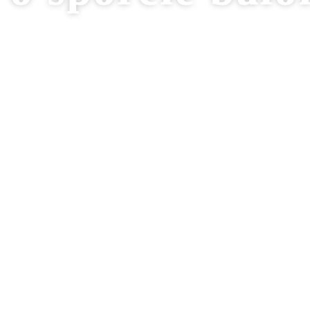
ce i wydarzeniach regi
rzenia i udokumentuj! Uwiecznij ważne wydarzenia! Promuj 
darzeniach regionalnych