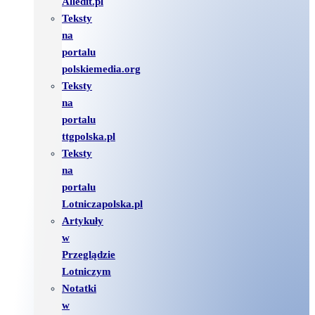
Alledit.pl
Teksty
na
portalu
polskiemedia.org
Teksty
na
portalu
ttgpolska.pl
Teksty
na
portalu
Lotniczapolska.pl
Artykuły
w
Przeglądzie
Lotniczym
Notatki
w