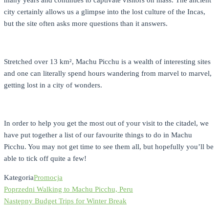
many years and continues to captivate visitors on mass. The ancient
city certainly allows us a glimpse into the lost culture of the Incas,
but the site often asks more questions than it answers.
Stretched over 13 km², Machu Picchu is a wealth of interesting sites
and one can literally spend hours wandering from marvel to marvel,
getting lost in a city of wonders.
In order to help you get the most out of your visit to the citadel, we
have put together a list of our favourite things to do in Machu
Picchu. You may not get time to see them all, but hopefully you’ll be
able to tick off quite a few!
Kategoria
Promocja
Poprzedni
Nawigacja
Poprzedni
Walking to Machu Picchu, Peru
wpis
Następny
Następny
Budget Trips for Winter Break
wpisu
wpis