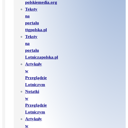
polskiemedia.org
Teksty
na
portalu
ttgpolska.pl
Teksty
na
portalu
Lotniczapolska.pl
Artykuły
w
Przeglądzie
Lotniczym
Notatki
w
Przeglądzie
Lotniczym
Artykuły
w