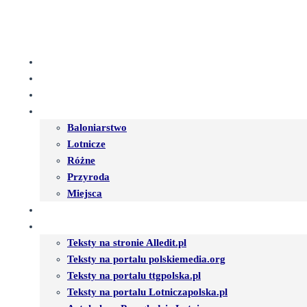
Przejdź
do
treści
WITAJ
ARTYKUŁY
O MNIE
FOTOGALERIA
Baloniarstwo
Lotnicze
Różne
Przyroda
Miejsca
IMPREZY
PUBLIKACJE
Teksty na stronie Alledit.pl
Teksty na portalu polskiemedia.org
Teksty na portalu ttgpolska.pl
Teksty na portalu Lotniczapolska.pl