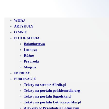
WITAJ
ARTYKUŁY
O MNIE
FOTOGALERIA
Baloniarstwo
Lotnicze
Różne
Przyroda
Miejsca
IMPREZY
PUBLIKACJE
Teksty na stronie Alledit.pl
Teksty na portalu polskiemedia.org
Teksty na portalu ttgpolska.pl
Teksty na portalu Lotniczapolska.pl
Artykuły w Przeglądzie Lotniczym