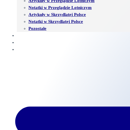
Artykuły w Przeglądzie Lotniczym
Notatki w Przeglądzie Lotniczym
Artykuły w Skrzydlatej Polsce
Notatki w Skrzydlatej Polsce
Pozostałe
KSIĘGA GOŚCI
WSPÓŁPRACA
KONTAKT