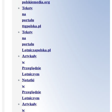
polskiemedia.org
Teksty
na
portalu
ttgpolska.pl
Teksty
na
portalu
Lotniczapolska.pl
Artykuły
w
Przeglądzie
Lotniczym
Notatki
w
Przeglądzie
Lotniczym
Artykuły
w