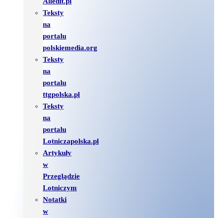
Alledit.pl
Teksty
na
portalu
polskiemedia.org
Teksty
na
portalu
ttgpolska.pl
Teksty
na
portalu
Lotniczapolska.pl
Artykuły
w
Przeglądzie
Lotniczym
Notatki
w