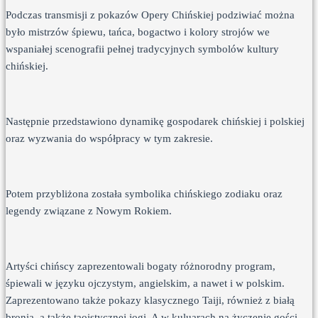
Podczas transmisji z pokazów Opery Chińskiej podziwiać można
było mistrzów śpiewu, tańca, bogactwo i kolory strojów we
wspaniałej scenografii pełnej tradycyjnych symbolów kultury
chińskiej.
Następnie przedstawiono dynamikę gospodarek chińskiej i polskiej
oraz wyzwania do współpracy w tym zakresie.
Potem przybliżona została symbolika chińskiego zodiaku oraz
legendy związane z Nowym Rokiem.
Artyści chińscy zaprezentowali bogaty różnorodny program,
śpiewali w języku ojczystym, angielskim, a nawet i w polskim.
Zaprezentowano także pokazy klasycznego Taiji, również z białą
bronią, a także taoistycznej jogi. A w kuluarach na życzenie gości