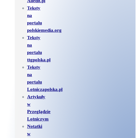
Alledit.pl
Teksty
na
portalu
polskiemedia.org
Teksty
na
portalu
ttgpolska.pl
Teksty
na
portalu
Lotniczapolska.pl
Artykuły
w
Przeglądzie
Lotniczym
Notatki
w