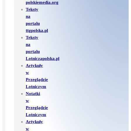
polskiemedia.org
Teksty
na
portalu
ttgpolska.pl
Teksty
na
portalu
Lotniczapolska.pl
Artykuły
w
Przeglądzie
Lotniczym
Notatki
w
Przeglądzie
Lotniczym
Artykuły
w