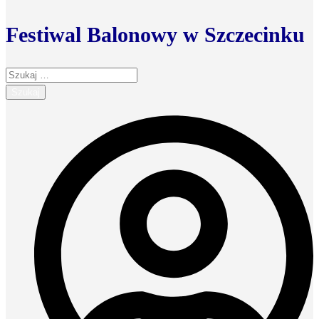
Festiwal Balonowy w Szczecinku
Szukaj: