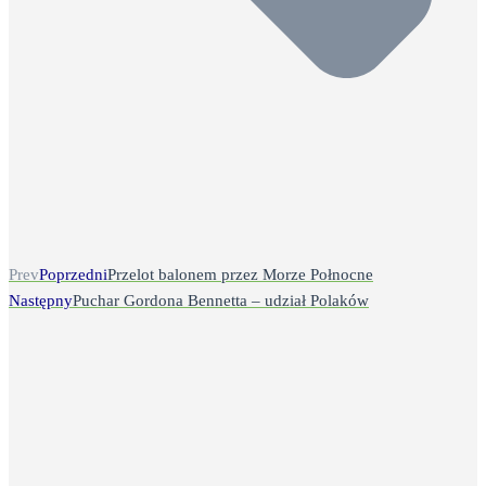
Prev
Poprzedni
Przelot balonem przez Morze Połnocne
Następny
Puchar Gordona Bennetta – udział Polaków