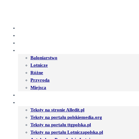
Przejdź
do
treści
WITAJ
ARTYKUŁY
O MNIE
FOTOGALERIA
Baloniarstwo
Lotnicze
Różne
Przyroda
Miejsca
IMPREZY
PUBLIKACJE
Teksty na stronie Alledit.pl
Teksty na portalu polskiemedia.org
Teksty na portalu ttgpolska.pl
Teksty na portalu Lotniczapolska.pl