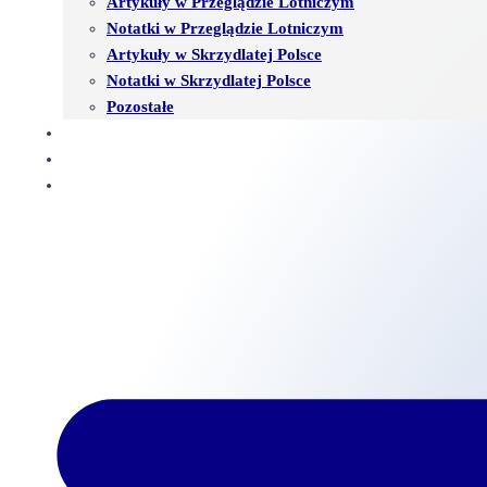
Artykuły w Przeglądzie Lotniczym
Notatki w Przeglądzie Lotniczym
Artykuły w Skrzydlatej Polsce
Notatki w Skrzydlatej Polsce
Pozostałe
KSIĘGA GOŚCI
WSPÓŁPRACA
KONTAKT