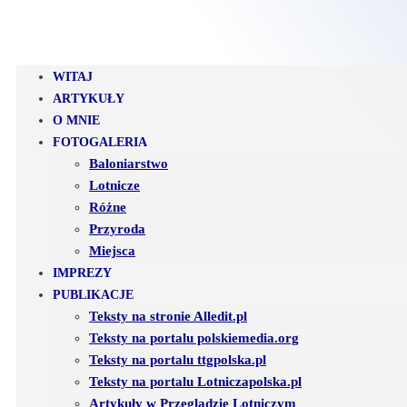
WITAJ
ARTYKUŁY
O MNIE
FOTOGALERIA
Baloniarstwo
Lotnicze
Różne
Przyroda
Miejsca
IMPREZY
PUBLIKACJE
Teksty na stronie Alledit.pl
Teksty na portalu polskiemedia.org
Teksty na portalu ttgpolska.pl
Teksty na portalu Lotniczapolska.pl
Artykuły w Przeglądzie Lotniczym